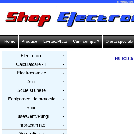
ShopEletroni
Home
Produse
Livrare/Plata
Cum cumpar?
Oferta speciala
Electronice
›
Nu exista
Calculatoare -IT
›
Electrocasnice
›
Auto
›
Scule si unelte
›
Echipament de protectie
›
Sport
›
Huse/Genti/Pungi
›
Imbracaminte
›
Semnalistica
›