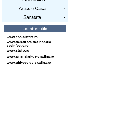
Articole Casa
›
Sanatate
›
Legaturi utile
www.eco-sistem.ro
www.deratizare-dezinsectie-
dezinfectie.ro
www.staho.ro
www.amenajari-de-gradina.ro
www.ghivece-de-gradina.ro