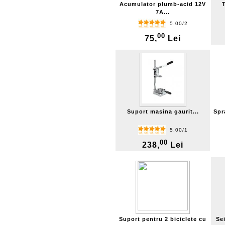
Acumulator plumb-acid 12V
7A...
5.00/2
00
75,
Lei
Suport masina gaurit...
Spr
5.00/1
00
238,
Lei
Suport pentru 2 biciclete cu
Sei