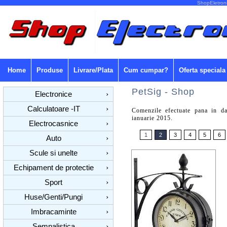
ShopEletroni
Home
Produse
Livrare/Plata
Cum cumpar?
Oferta speciala
PetSig - Shop
Electronice
›
Calculatoare -IT
›
Comenzile efectuate pana in d
ianuarie 2015.
Electrocasnice
›
1
2
3
4
5
6
Auto
›
Scule si unelte
›
Echipament de protectie
›
Sport
›
Huse/Genti/Pungi
›
Imbracaminte
›
Semnalistica
›