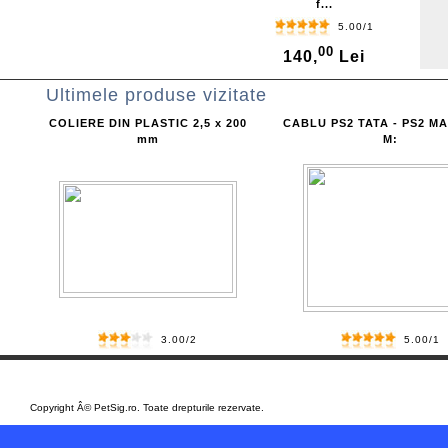
f...
5.00/1
00
140,
Lei
Ultimele produse vizitate
COLIERE DIN PLASTIC 2,5 x 200
CABLU PS2 TATA - PS2 MA
mm
M:
3.00/2
5.00/1
Copyright Â© PetSig.ro. Toate drepturile rezervate.