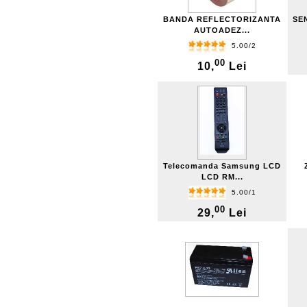
BANDA REFLECTORIZANTA
SE
AUTOADEZ...
5.00/2
00
10,
Lei
Telecomanda Samsung LCD
LCD RM...
5.00/1
00
29,
Lei