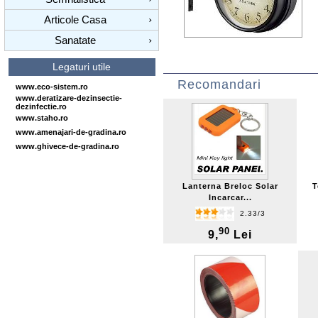
Articole Casa
›
Sanatate
›
Legaturi utile
Recomandari
www.eco-sistem.ro
www.deratizare-dezinsectie-
dezinfectie.ro
www.staho.ro
www.amenajari-de-gradina.ro
www.ghivece-de-gradina.ro
Lanterna Breloc Solar
T
Incarcar...
2.33/3
90
9,
Lei