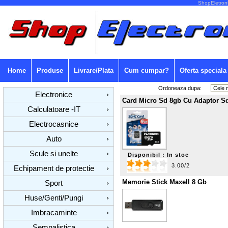
ShopEletroni
Home
Produse
Livrare/Plata
Cum cumpar?
Oferta speciala
Ordoneaza dupa:
Electronice
›
Card Micro Sd 8gb Cu Adaptor S
Calculatoare -IT
›
Electrocasnice
›
Auto
›
Scule si unelte
›
Disponibil : In stoc
3.00/2
Echipament de protectie
›
Memorie Stick Maxell 8 Gb
Sport
›
Huse/Genti/Pungi
›
Imbracaminte
›
Semnalistica
›