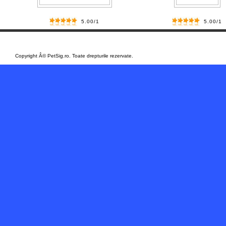
5.00/1
5.00/1
/
Copyright Â© PetSig.ro. Toate drepturile rezervate.