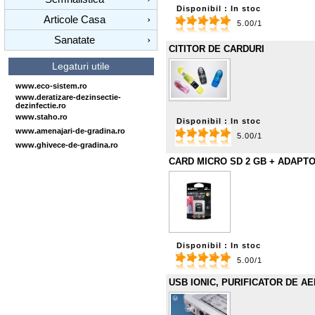
Disponibil : In stoc
Articole Casa
›
5.00/1
Sanatate
›
CITITOR DE CARDURI
Legaturi utile
www.eco-sistem.ro
www.deratizare-dezinsectie-
dezinfectie.ro
www.staho.ro
Disponibil : In stoc
www.amenajari-de-gradina.ro
5.00/1
www.ghivece-de-gradina.ro
CARD MICRO SD 2 GB + ADAPT
Disponibil : In stoc
5.00/1
USB IONIC, PURIFICATOR DE AE