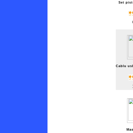
Set pist
Cablu us
Mas