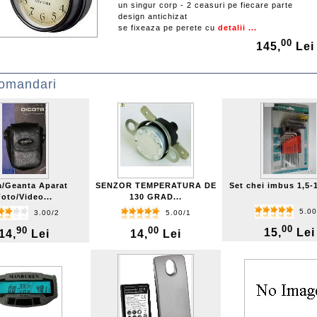
un singur corp - 2 ceasuri pe fiecare parte
design antichizat
se fixeaza pe perete cu
detalii ...
00
145,
Lei
omandari
/Geanta Aparat
SENZOR TEMPERATURA DE
Set chei imbus 1,5-
Foto/Video...
130 GRAD...
5.00
3.00/2
5.00/1
00
90
00
15,
Lei
14,
Lei
14,
Lei