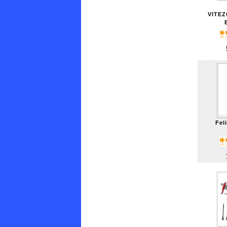
VITE
Feli