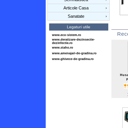
Articole Casa
›
Sanatate
›
Legaturi utile
Rec
www.eco-sistem.ro
www.deratizare-dezinsectie-
dezinfectie.ro
www.staho.ro
www.amenajari-de-gradina.ro
www.ghivece-de-gradina.ro
Husa