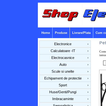
Home
Produse
Livrare/Plata
Cum c
Pe
Electronice
›
Calculatoare -IT
›
Come
ianu
Electrocasnice
›
Auto
›
Scule si unelte
›
Echipament de protectie
›
Sport
›
Huse/Genti/Pungi
›
Imbracaminte
›
Semnalistica
›