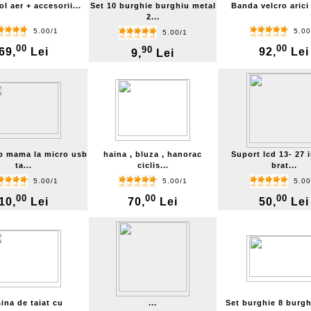
ol aer + accesorii...
Set 10 burghie burghiu metal
Banda velcro arici
2...
5.00/1
5.00
5.00/1
00
00
90
69,
Lei
92,
Lei
9,
Lei
b mama la micro usb
haina , bluza , hanorac
Suport lcd 13- 27 
ta...
ciclis...
brat...
5.00/1
5.00/1
5.00
00
00
00
10,
Lei
70,
Lei
50,
Lei
ina de taiat cu
...
Set burghie 8 burgh