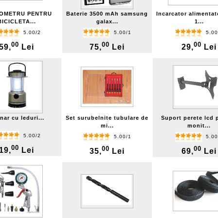
ZOMETRU PENTRU
Baterie 3500 mAh samsung
Incarcator alimentat
BICICLETA...
galax...
1...
5.00/2
5.00/1
5.00
00
00
00
59,
Lei
75,
Lei
29,
Lei
nar cu leduri...
Set surubelnite tubulare de
Suport perete lcd 
mi...
monit...
5.00/2
5.00/1
5.00
00
00
00
19,
Lei
35,
Lei
69,
Lei