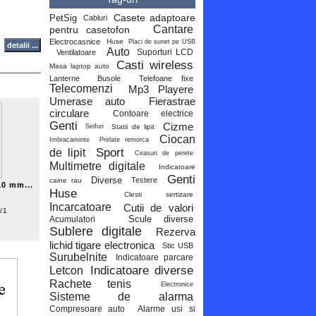
Casete adaptoare
PetSig
Cabluri
Cantare
pentru casetofon
Electrocasnice
Huse
Placi de sunet pe USB
Auto
Suporturi LCD
Ventilatoare
Casti wireless
Masa laptop auto
Lanterne
Busole
Telefoane fixe
Telecomenzi
Mp3 Playere
Umerase auto
Fierastrae
circulare
Contoare electrice
Genti
Cizme
Statii de lipit
Seifuri
Ciocan
Imbracaminte
Prelate remorca
Sport
de lipit
Ceasuri de perete
Multimetre digitale
Indicatoare
Genti
Diverse
Testere
caine rau
10 mm...
Huse
Clesti sertizare
Incarcatoare
Cutii de valori
/1
Scule diverse
Acumulatori
Sublere digitale
Rezerva
lichid tigare electronica
Stic USB
Surubelnite
Indicatoare parcare
Indicatoare diverse
Letcon
Rachete tenis
Electronice
Sisteme de alarma
Compresoare auto
Alarme usi si