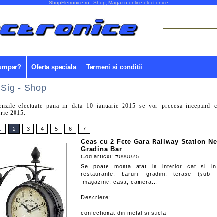
ShopEletronice.ro - Shop, Magazin online electronice
umpar?
Oferta speciala
Termeni si conditii
tSig - Shop
nzile efectuate pana in data 10 ianuarie 2015 se vor procesa incepand 
arie 2015.
1
2
3
4
5
6
7
Ceas cu 2 Fete Gara Railway Station Ne
Gradina Bar
Cod articol: #000025
Se poate monta atat in interior cat si in 
restaurante, baruri, gradini, terase (sub c
magazine, casa, camera...
Descriere:
confectionat din metal si sticla