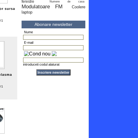
ferestre
Numere de casa
Modulatoare FM
Coolere
or sursa
laptop
/1
Abonare newsletter
Nume
E-mail
introduceti codul alaturat
plasma
/1