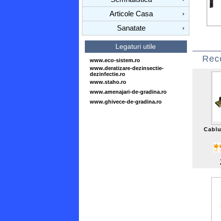
Articole Casa
›
Sanatate
›
Legaturi utile
Rec
www.eco-sistem.ro
www.deratizare-dezinsectie-
dezinfectie.ro
www.staho.ro
www.amenajari-de-gradina.ro
www.ghivece-de-gradina.ro
Cablu