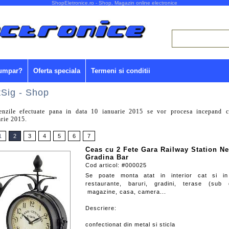
ShopEletronice.ro - Shop, Magazin online electronice
umpar?
Oferta speciala
Termeni si conditii
tSig - Shop
nzile efectuate pana in data 10 ianuarie 2015 se vor procesa incepand 
arie 2015.
1
2
3
4
5
6
7
Ceas cu 2 Fete Gara Railway Station Ne
Gradina Bar
Cod articol: #000025
Se poate monta atat in interior cat si in 
restaurante, baruri, gradini, terase (sub c
magazine, casa, camera...
Descriere:
confectionat din metal si sticla