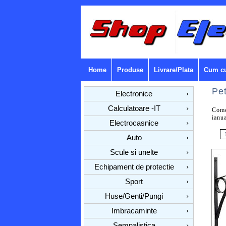
Home
Produse
Livrare/Plata
Cum c
Pe
Electronice
›
Calculatoare -IT
›
Come
ianu
Electrocasnice
›
Auto
›
Scule si unelte
›
Echipament de protectie
›
Sport
›
Huse/Genti/Pungi
›
Imbracaminte
›
Semnalistica
›