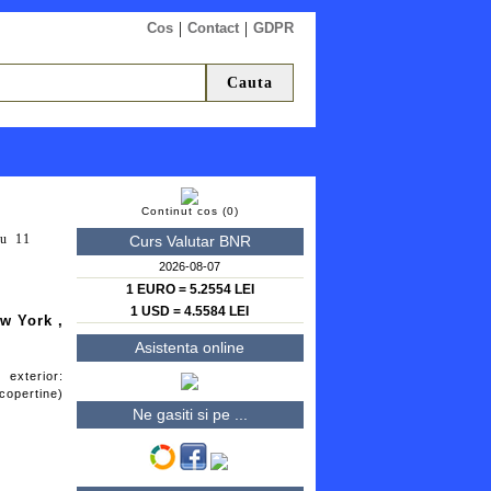
|
|
Cos
Contact
GDPR
Continut cos (0)
cu 11
Curs Valutar BNR
2026-08-07
1 EURO = 5.2554 LEI
1 USD = 4.5584 LEI
w York ,
Asistenta online
exterior:
opertine)
Ne gasiti si pe ...