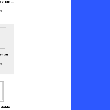
 x 180 ...
/1
i
entru
/1
i
e dublu