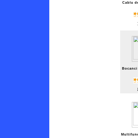
Cablu d
Bocanci 
Multifun