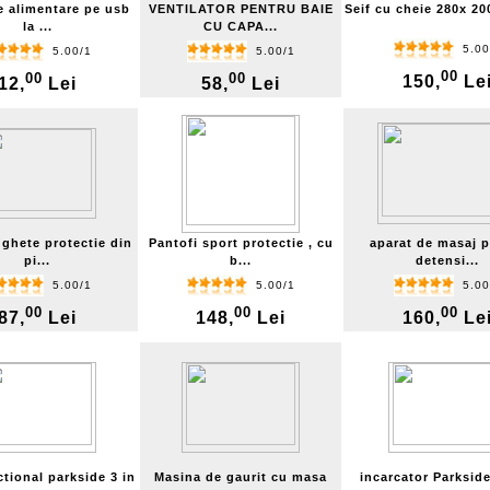
e alimentare pe usb
VENTILATOR PENTRU BAIE
Seif cu cheie 280x 200
la ...
CU CAPA...
5.00
5.00/1
5.00/1
00
00
00
150,
Le
12,
Lei
58,
Lei
ghete protectie din
Pantofi sport protectie , cu
aparat de masaj p
pi...
b...
detensi...
5.00/1
5.00/1
5.00
00
00
00
87,
Lei
148,
Lei
160,
Le
ctional parkside 3 in
Masina de gaurit cu masa
incarcator Parksid