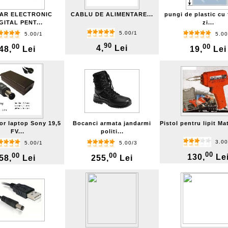
AR ELECTRONIC
CABLU DE ALIMENTARE...
pungi de plastic cu
GITAL PENT...
zi...
5.00/1
5.00/1
5.00
90
00
00
4,
Lei
48,
Lei
19,
Lei
or laptop Sony 19,5
Bocanci armata jandarmi
Pistol pentru lipit Mat
FV...
politi...
3.00
5.00/1
5.00/3
00
00
00
130,
Le
58,
Lei
255,
Lei