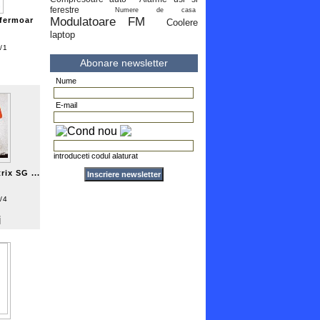
ferestre
Numere de casa
Modulatoare FM
 fermoar
Coolere
laptop
/1
Abonare newsletter
Nume
E-mail
introduceti codul alaturat
rix SG ...
/4
i