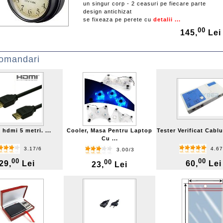
un singur corp - 2 ceasuri pe fiecare parte
design antichizat
se fixeaza pe perete cu
detalii ...
00
145,
Lei
omandari
 hdmi 5 metri. ...
Cooler, Masa Pentru Laptop
Tester Verificat Cablur
Cu ...
3.17/6
4.67
3.00/3
00
00
00
29,
Lei
60,
Lei
23,
Lei