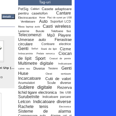
Tag-uri
Casete adaptoare
PetSig
Cabluri
Cantare
pentru casetofon
Electrocasnice
Huse
Placi de sunet pe USB
Auto
Suporturi LCD
Ventilatoare
Casti wireless
Masa laptop auto
Lanterne
Busole
Telefoane fixe
Telecomenzi
Mp3 Playere
Umerase auto
Fierastrae
circulare
Contoare electrice
Genti
Cizme
Statii de lipit
Seifuri
Ciocan
Imbracaminte
Prelate remorca
Sport
de lipit
Ceasuri de perete
Multimetre digitale
Indicatoare
Genti
i Utp (...
Diverse
Testere
caine rau
Huse
Clesti sertizare
/3
Incarcatoare
Cutii de valori
Scule diverse
Acumulatori
Sublere digitale
Rezerva
lichid tigare electronica
Stic USB
Surubelnite
Indicatoare parcare
Indicatoare diverse
Letcon
Rachete tenis
Electronice
Sisteme de alarma
Compresoare auto
Alarme usi si