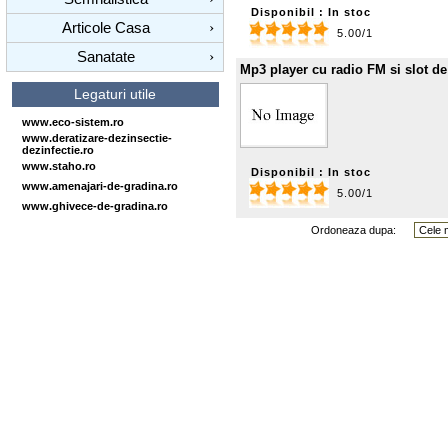
Disponibil : In stoc
Articole Casa
›
5.00/1
Sanatate
›
Mp3 player cu radio FM si slot 
Legaturi utile
www.eco-sistem.ro
www.deratizare-dezinsectie-
dezinfectie.ro
www.staho.ro
Disponibil : In stoc
www.amenajari-de-gradina.ro
5.00/1
www.ghivece-de-gradina.ro
Ordoneaza dupa: