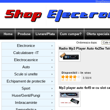
ShopEletroni
Home
Produse
Livrare/Plata
Cum cumpar?
Oferta speciala
Ordoneaza dupa:
Electronice
›
Radio Mp3 Player Auto 4x25w Te
Calculatoare -IT
›
Electrocasnice
›
Auto
›
Disponibil : In stoc
Scule si unelte
›
3.50/4
Echipament de protectie
›
Mp3 player auto 4x45 w cu slot c
Sport
›
Huse/Genti/Pungi
›
Imbracaminte
›
Semnalistica
›