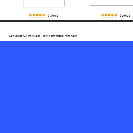
5.00/1
5.00/1
/
Copyright Â© PetSig.ro. Toate drepturile rezervate.